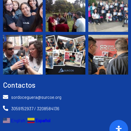
Contactos
sordoceguera@surcoe.org
3059152937 / 3208584136
Español
English